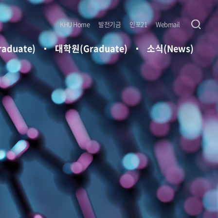
KHU Home
발전기금
인포21
Webmail
aduate)
대학원(Graduate)
소식(News)