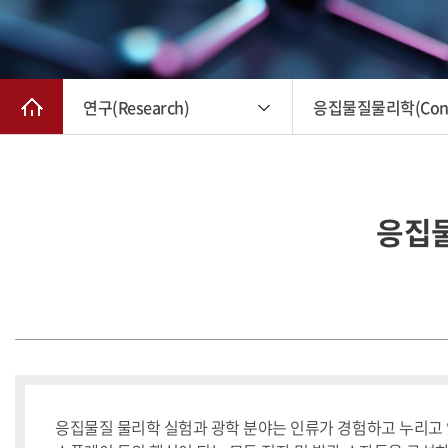
연구(Research)
응집물질물리학(Conden
응집물
응집물질 물리학 실험과 광학 분야는 인류가 경험하고 누리고 있